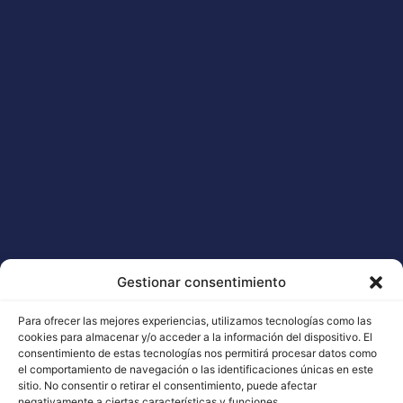
Otra opción es rebajar la alcalinidad del sustrato,
aportando Azufre, estiércol y abonos orgánicos junto con
abonos que acidifiquen el sustrato y portar a la planta
quelatos de Hierro para una rápida absorción.
Si se trata de una pequeña carencia, podemos llevar a
cabo una dosificación foliar con sulfato de Hierro.
Esperamos que te haya sido útil esta guía completa de
carencias y excesos de nutrientes en cannabis.
Coméntanos si has sufrido alguno de los mencionados!
Compartir:
Artículo Anterior
Artículo Siguiente
Gestionar consentimiento
Para ofrecer las mejores experiencias, utilizamos tecnologías como las
cookies para almacenar y/o acceder a la información del dispositivo. El
consentimiento de estas tecnologías nos permitirá procesar datos como
el comportamiento de navegación o las identificaciones únicas en este
sitio. No consentir o retirar el consentimiento, puede afectar
negativamente a ciertas características y funciones.