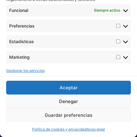
Funcional
Siempre activo
Posts Relacionados
Preferencias
Estadísticas
Marketing
Gestionar los servicios
Aceptar
Denegar
Cuándo cosechar autoflorecientes: cómo
reconocer el momento adecuado
Guardar preferencias
Política de cookies y privacidad
Aviso legal