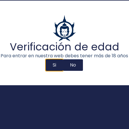
ha Auto Critical
Deimos aut
18,00
€
-
215,00
€
23,00
€
-
290,00
leccionar opciones
Seleccionar opcio
Verificación de edad
Para entrar en nuestra web debes tener más de 18 años
Si
No