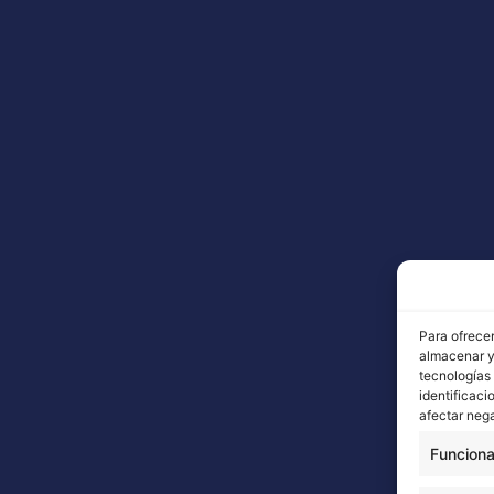
Para ofrecer
almacenar y/
tecnologías
identificaci
afectar nega
Funciona