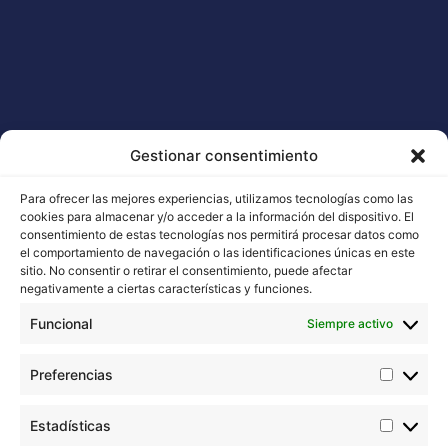
Seleccionar opciones
Gestionar consentimiento
Para ofrecer las mejores experiencias, utilizamos tecnologías como las
cookies para almacenar y/o acceder a la información del dispositivo. El
consentimiento de estas tecnologías nos permitirá procesar datos como
Buddha Seeds trabaja en la estabilización y mejora de la
el comportamiento de navegación o las identificaciones únicas en este
genética de cannabis, cuidando por encima de todo la
sitio. No consentir o retirar el consentimiento, puede afectar
negativamente a ciertas características y funciones.
calidad y no la cantidad.
Funcional
Siempre activo
Contacta con nosotros
Email: info@buddhaseedbank.com
Preferencias
Buddha Seeds. Spain
Catálogos en PDF
Estadísticas
ORIGINAL BUDDHA SEEDS