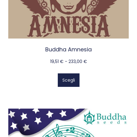
Buddha Amnesia
19,51
€
-
233,00
€
Scegli