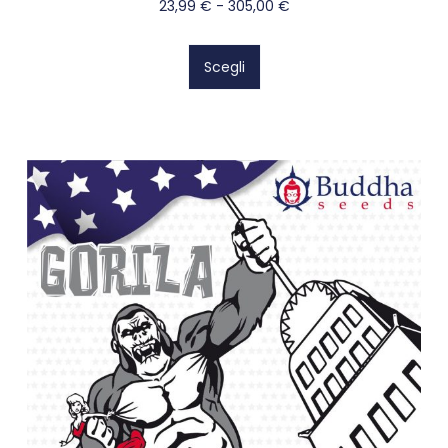
23,99
€
-
305,00
€
Scegli