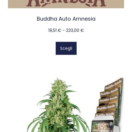
Buddha Auto Amnesia
19,51
€
-
233,00
€
Scegli