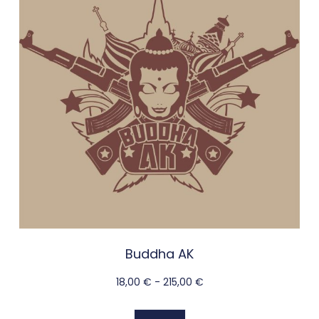
Buddha AK
18,00
€
-
215,00
€