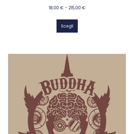
18,00
€
-
215,00
€
Scegli