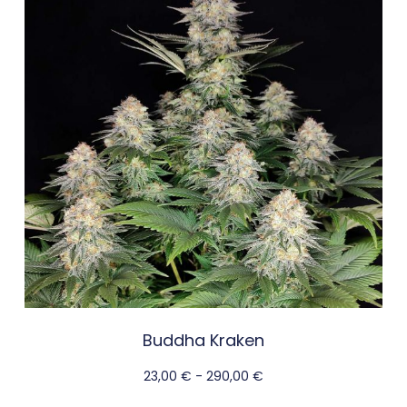
Buddha Kraken
23,00
€
-
290,00
€