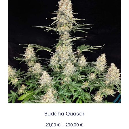
Buddha Quasar
23,00
€
-
290,00
€