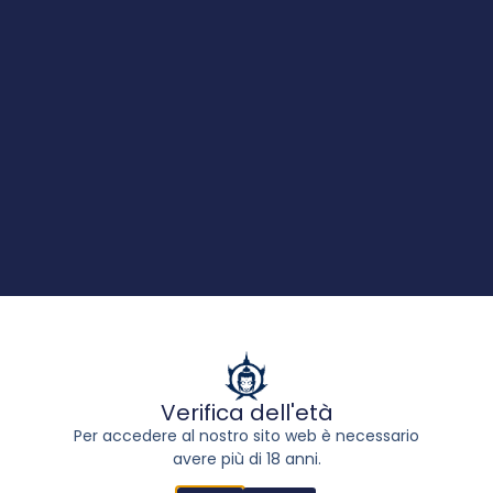
Buddha Purple Kush
Verifica dell'età
20,00
€
-
245,00
€
Per accedere al nostro sito web è necessario
avere più di 18 anni.