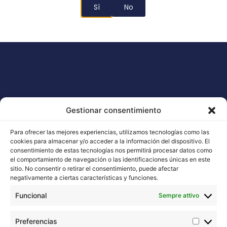
Scegli
Sì
No
Gestionar consentimiento
Para ofrecer las mejores experiencias, utilizamos tecnologías como las
cookies para almacenar y/o acceder a la información del dispositivo. El
consentimiento de estas tecnologías nos permitirá procesar datos como
el comportamiento de navegación o las identificaciones únicas en este
Buddha Seeds lavora alla stabilizzazione e al
sitio. No consentir o retirar el consentimiento, puede afectar
negativamente a ciertas características y funciones.
miglioramento delle genetiche di cannabis, badando
soprattutto alla qualità e non alla quantità.
Funcional
Sempre attivo
Contatto con noi
Preferencias
Email: info@buddhaseedbank.com