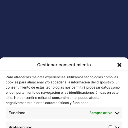
Buddha Vesta Auto
20,00
€
-
245,00
€
Scegli
Gestionar consentimiento
Para ofrecer las mejores experiencias, utilizamos tecnologías como las
cookies para almacenar y/o acceder a la información del dispositivo. El
consentimiento de estas tecnologías nos permitirá procesar datos como
el comportamiento de navegación o las identificaciones únicas en este
Buddha Seeds lavora alla stabilizzazione e al
sitio. No consentir o retirar el consentimiento, puede afectar
negativamente a ciertas características y funciones.
miglioramento delle genetiche di cannabis, badando
soprattutto alla qualità e non alla quantità.
Funcional
Sempre attivo
Contatto con noi
Preferencias