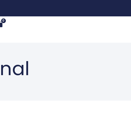
0
nal