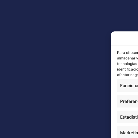
Para ofrecer
almacenar y/
tecnologías
identificaci
afectar nega
Funciona
Preferen
Estadíst
Marketi