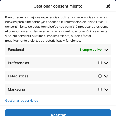
Gestionar consentimiento
Para ofrecer las mejores experiencias, utilizamos tecnologías como las
cookies para almacenar y/o acceder a la información del dispositivo. El
consentimiento de estas tecnologías nos permitirá procesar datos como
Buddha Seeds trabaja en la estabilización y mejora de la
el comportamiento de navegación o las identificaciones únicas en este
genética de cannabis, cuidando por encima de todo la
sitio. No consentir o retirar el consentimiento, puede afectar
negativamente a ciertas características y funciones.
calidad y no la cantidad.
Funcional
Siempre activo
Contacta con nosotros
Email: info@buddhaseedbank.com
Preferencias
Buddha Seeds. Spain
Catálogos en PDF
Estadísticas
ORIGINAL BUDDHA SEEDS
BUDDHA CLASSICS
Marketing
USA COLLECTION STRAINS
Legales
Gestionar los servicios
Profesionales
Aviso legal
Aceptar