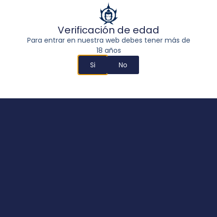
Verificación de edad
Para entrar en nuestra web debes tener más de
18 años
Si
No
Medikit
20,00
€
-
245,00
€
Seleccionar opciones