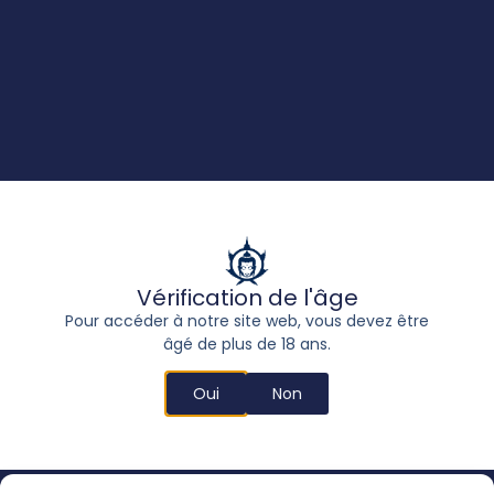
Contact :
Notre service clientèle est à votre disposition pour vous
fournir toutes les informations dont vous avez besoin et
pour faciliter le processus d’achat.
Nous vous remercions de l’intérêt que vous portez à
nos produits et de la confiance que vous accordez à
notre expertise.
Vérification de l'âge
Pour accéder à notre site web, vous devez être
âgé de plus de 18 ans.
Oui
Non