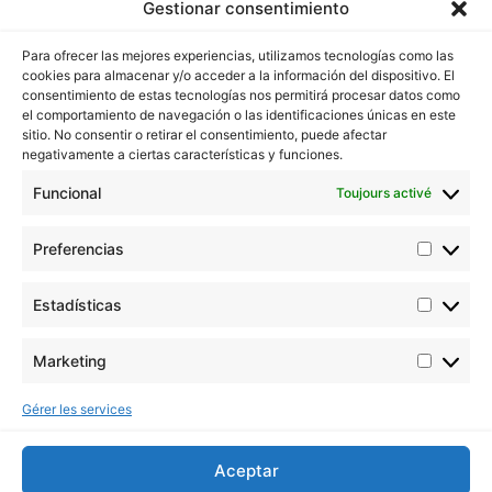
Gestionar consentimiento
Para ofrecer las mejores experiencias, utilizamos tecnologías como las
cookies para almacenar y/o acceder a la información del dispositivo. El
Buddha Seeds travaille à la stabilisation et à
consentimiento de estas tecnologías nos permitirá procesar datos como
l'amélioration de la génétique du cannabis, en veillant
el comportamiento de navegación o las identificaciones únicas en este
avant tout à la qualité et non à la quantité.
sitio. No consentir o retirar el consentimiento, puede afectar
negativamente a ciertas características y funciones.
Nous contacter
Funcional
Toujours activé
Email: info@buddhaseedbank.com
Buddha Seeds. Spain
Preferencias
Informations
ORIGINAL BUDDHA SEEDS
Estadísticas
BUDDHA CLASSICS
USA COLLECTION STRAINS
Marketing
Juridique
Professionnels
Gérer les services
Avis juridique
Conditions générales
Aceptar
d’utilisation