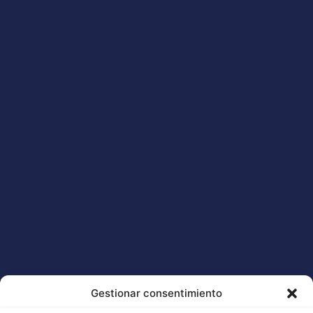
Buddha Seeds dans les médias
LIRE LA SUITE "
Gestionar consentimiento