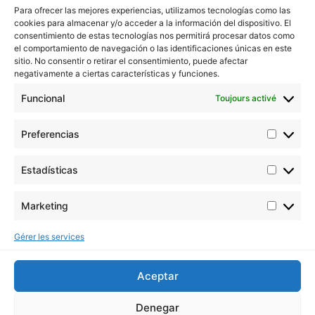
Para ofrecer las mejores experiencias, utilizamos tecnologías como las
cookies para almacenar y/o acceder a la información del dispositivo. El
Buddha Seeds travaille à la stabilisation et à
consentimiento de estas tecnologías nos permitirá procesar datos como
l'amélioration de la génétique du cannabis, en veillant
el comportamiento de navegación o las identificaciones únicas en este
avant tout à la qualité et non à la quantité.
sitio. No consentir o retirar el consentimiento, puede afectar
negativamente a ciertas características y funciones.
Nous contacter
Funcional
Toujours activé
Email: info@buddhaseedbank.com
Buddha Seeds. Spain
Preferencias
Informations
ORIGINAL BUDDHA SEEDS
Estadísticas
BUDDHA CLASSICS
USA COLLECTION STRAINS
Marketing
Juridique
Professionnels
Gérer les services
Avis juridique
Conditions générales
Aceptar
d’utilisation
Politique en matière de
Denegar