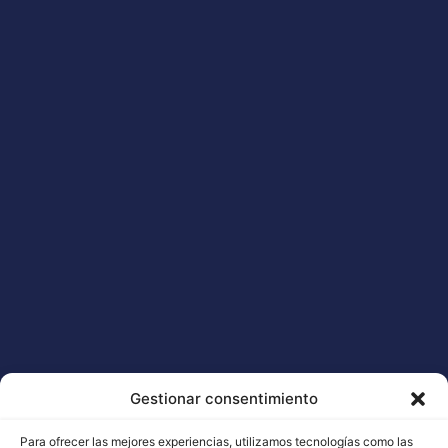
Buddha Seeds nos media
LÊ MAIS "
Gestionar consentimiento
Para ofrecer las mejores experiencias, utilizamos tecnologías como las