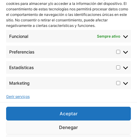
cookies para almacenar y/o acceder a la información del dispositivo. El
consentimiento de estas tecnologías nos permitirá procesar datos como
A Buddha Seeds trabalha na estabilização e
el comportamiento de navegación o las identificaciones únicas en este
melhoramento da genética da canábis, preocupando-
sitio. No consentir o retirar el consentimiento, puede afectar
negativamente a ciertas características y funciones.
se acima de tudo com a qualidade e não com a
quantidade.
Funcional
Sempre ativo
Contacta-nos
Preferencias
Correio eletrónico: info@buddhaseedbank.com
Sementes de Buddha Seeds. Espanha
Catálogos em PDF
Estadísticas
ORIGINAL BUDDHA SEEDS
Marketing
BUDDHA CLASSICS
USA COLLECTION STRAINS
Gerir serviços
Legal
Profissionais
Aceptar
Aviso legal
Termos e condições
Denegar
Política de cookies