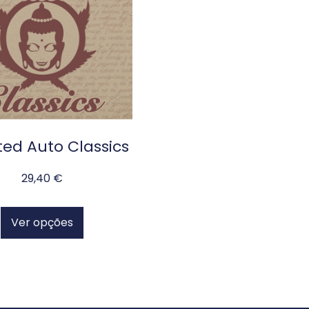
ted Auto Classics
29,40
€
Ver opções