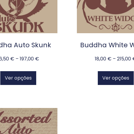
dha Auto Skunk
Buddha White 
16,50
€
–
197,00
€
18,00
€
–
215,00
Ver opções
Ver opções