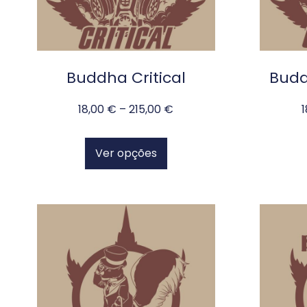
Buddha Critical
Budd
18,00
€
–
215,00
€
Ver opções