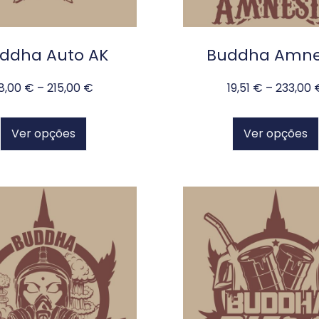
ddha Auto AK
Buddha Amne
18,00
€
–
215,00
€
19,51
€
–
233,00
Ver opções
Ver opções