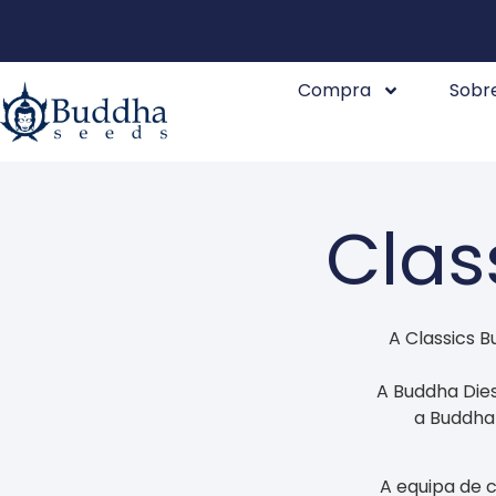
Compra
Sobr
Clas
A Classics B
A Buddha Dies
a Buddha
A equipa de 