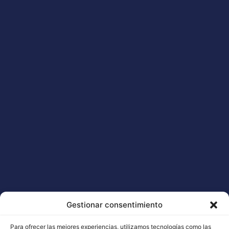
responsabiliza pelas decisões do comprador baseadas
nestas informações, nem por eventuais erros
tipográficos nos documentos e gráficos do sítio Web.
As informações estão sujeitas a alterações periódicas
sem aviso prévio para expansão, melhoria, correção ou
atualização.
Etiquetas
legal
,
privacidade
Deixe um comentário
Tem de
iniciar a sessão
para publicar um comentário.
Gestionar consentimiento
Para ofrecer las mejores experiencias, utilizamos tecnologías como las