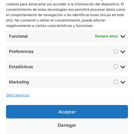
cookies para almacenar y/o acceder a la información del dispositivo. El
consentimiento de estas tecnologías nos permitirá procesar datos como
A Buddha Seeds trabalha na estabilização e
el comportamiento de navegación o las identificaciones únicas en este
melhoramento da genética da canábis, preocupando-
sitio. No consentir o retirar el consentimiento, puede afectar
negativamente a ciertas características y funciones.
se acima de tudo com a qualidade e não com a
quantidade.
Funcional
Sempre ativo
Contacta-nos
Preferencias
Correio eletrónico: info@buddhaseedbank.com
Sementes de Buddha Seeds. Espanha
Estadísticas
Catálogos em PDF
ORIGINAL BUDDHA SEEDS
Marketing
BUDDHA CLASSICS
USA COLLECTION STRAINS
Gerir serviços
Legal
Profissionais
Aceptar
Aviso legal
Termos e condições
Denegar
Política de cookies