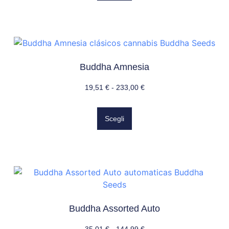
Buddha Amnesia
19,51
€
-
233,00
€
Scegli
Buddha Assorted Auto
35,01
€
-
144,99
€