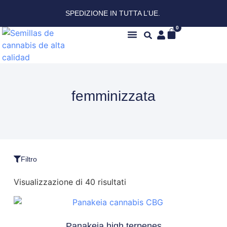
SPEDIZIONE IN TUTTA L’UE.
0
Chi siamo
femminizzata
Filtro
Visualizzazione di 40 risultati
Panakeia high terpenes