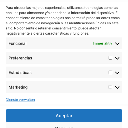
Para ofrecer las mejores experiencias, utilizamos tecnologías como las
cookies para almacenar y/o acceder a la información del dispositivo. El
consentimiento de estas tecnologías nos permitirá procesar datos como
Buddha Seeds arbeitet an der Stabilisierung und
el comportamiento de navegación o las identificaciones únicas en este
Verbesserung der Cannabisgenetik und achtet dabei
sitio. No consentir o retirar el consentimiento, puede afectar
vor allem auf Qualität und nicht auf Quantität.
negativamente a ciertas características y funciones.
Kontakt mit uns
Funcional
Immer aktiv
E-Mail: info@buddhaseedbank.com
Buddha-Samen. Spanien
Preferencias
Informationen
ORIGINAL BUDDHA SEEDS
Estadísticas
BUDDHA CLASSICS
USA COLLECTION STRAINS
Marketing
Legal
Fachleute
Dienste verwalten
Rechtlicher Hinweis
Bedingungen und
Aceptar
Konditionen