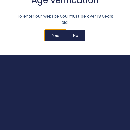
Age verification
To enter our website you must be over 18 years
– December 2020
old.
Yes
No
– January 2021