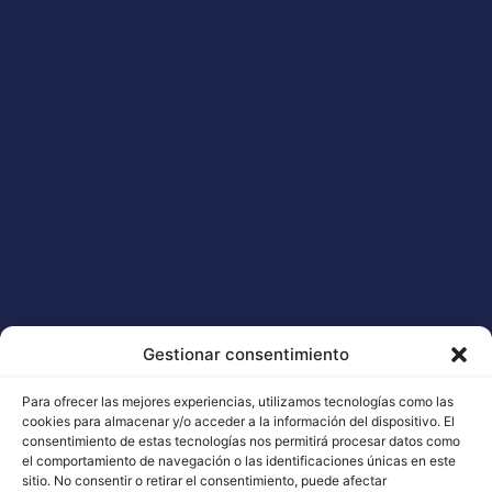
The 5 most productive outdoor cannabis
seeds
Legal
Information
Professionals
ORIGINAL BUDDHA SEEDS
Legal Notice
BUDDHA CLASSICS
Terms and Conditions
USA COLLECTION STRAINS
Gestionar consentimiento
Cookie Policy
Para ofrecer las mejores experiencias, utilizamos tecnologías como las
cookies para almacenar y/o acceder a la información del dispositivo. El
consentimiento de estas tecnologías nos permitirá procesar datos como
el comportamiento de navegación o las identificaciones únicas en este
sitio. No consentir o retirar el consentimiento, puede afectar
Contact with us