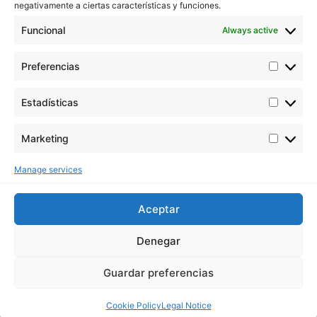
negativamente a ciertas características y funciones.
Email: info@buddhaseedbank.com
Funcional
Always active
Buddha Seeds. Spain
Preferencias
Estadísticas
Marketing
Buddha Seeds works in the stabilization and
improvement of cannabis genetics, taking care above
all the quality and not the quantity.
Manage services
Aceptar
Denegar
Guardar preferencias
Cookie Policy
Legal Notice