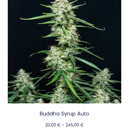
Buddha Syrup Auto
20,00
€
–
245,00
€