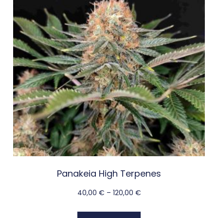
Panakeia High Terpenes
40,00
€
–
120,00
€