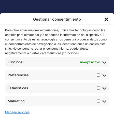
Legal
Information
Professionals
ORIGINAL BUDDHA SEEDS
Legal Notice
BUDDHA CLASSICS
Gestionar consentimiento
Terms and Conditions
USA COLLECTION STRAINS
Cookie Policy
Para ofrecer las mejores experiencias, utilizamos tecnologías como las
cookies para almacenar y/o acceder a la información del dispositivo. El
consentimiento de estas tecnologías nos permitirá procesar datos como
el comportamiento de navegación o las identificaciones únicas en este
sitio. No consentir o retirar el consentimiento, puede afectar
Contact with us
negativamente a ciertas características y funciones.
Email: info@buddhaseedbank.com
Funcional
Always active
Buddha Seeds. Spain
Preferencias
Estadísticas
Marketing
Buddha Seeds works in the stabilization and
improvement of cannabis genetics, taking care above
Manage services