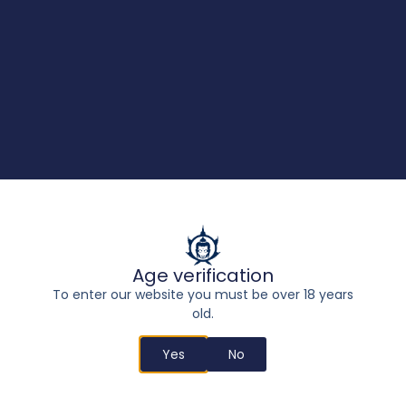
By sending this form I accept the
Privacy
and
Data Protection Policy
,
as well as I certify that the data
provided are real. *
By submitting this form I
understand and consent to the
processing of my personal data and
its use for sending information
Age verification
and/or advertising.
To enter our website you must be over 18 years
old.
Send
Yes
No