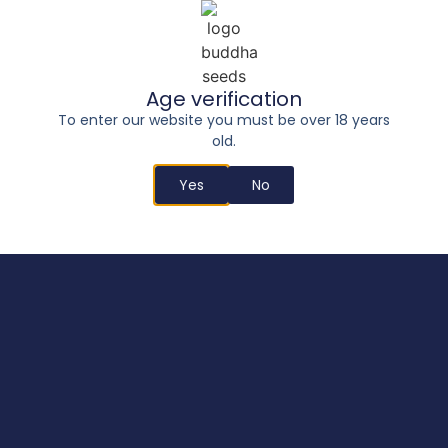
Age verification
To enter our website you must be over 18 years
old.
Yes
No
Buddha Auto Diesel
18,00
€
–
215,00
€
Select options