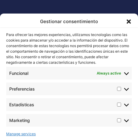
Professionals
ORIGINAL BUDDHA SEEDS
Legal Notice
BUDDHA CLASSICS
Gestionar consentimiento
Terms and Conditions
USA COLLECTION STRAINS
Cookie Policy
Para ofrecer las mejores experiencias, utilizamos tecnologías como las
cookies para almacenar y/o acceder a la información del dispositivo. El
consentimiento de estas tecnologías nos permitirá procesar datos como
el comportamiento de navegación o las identificaciones únicas en este
sitio. No consentir o retirar el consentimiento, puede afectar
Contact with us
negativamente a ciertas características y funciones.
Email: info@buddhaseedbank.com
Funcional
Always active
Buddha Seeds. Spain
Preferencias
Estadísticas
Marketing
Buddha Seeds works in the stabilization and
improvement of cannabis genetics, taking care above
Manage services