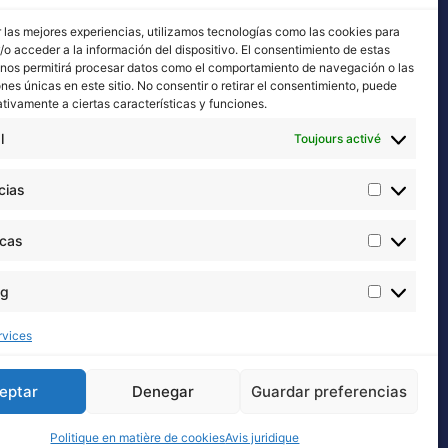
 las mejores experiencias, utilizamos tecnologías como las cookies para
o acceder a la información del dispositivo. El consentimiento de estas
 nos permitirá procesar datos como el comportamiento de navegación o las
ones únicas en este sitio. No consentir o retirar el consentimiento, puede
tivamente a ciertas características y funciones.
l
Toujours activé
Nous contacter
cias
Email: info@buddhaseedbank.com
Buddha Seeds. Spain
icas
ation
ng
ies
rvices
eptar
Denegar
Guardar preferencias
Politique en matière de cookies
Avis juridique