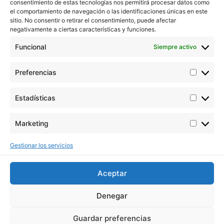
consentimiento de estas tecnologías nos permitirá procesar datos como
Buddha Seeds trabaja en la estabilización y mejora de la
el comportamiento de navegación o las identificaciones únicas en este
genética de cannabis, cuidando por encima de todo la
sitio. No consentir o retirar el consentimiento, puede afectar
negativamente a ciertas características y funciones.
calidad y no la cantidad.
Funcional
Siempre activo
Contacta con nosotros
Email: info@buddhaseedbank.com
Preferencias
Buddha Seeds. Spain
Catálogos en PDF
Estadísticas
ORIGINAL BUDDHA SEEDS
BUDDHA CLASSICS
Marketing
USA COLLECTION STRAINS
Legales
Gestionar los servicios
Profesionales
Aviso legal
Aceptar
Términos y condiciones
Política de cookies y
Denegar
privacidad
Guardar preferencias