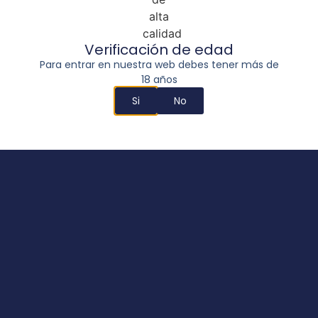
Verificación de edad
Para entrar en nuestra web debes tener más de
18 años
Si
No
Buddha Auto Critical
18,00
€
-
215,00
€
Seleccionar opciones