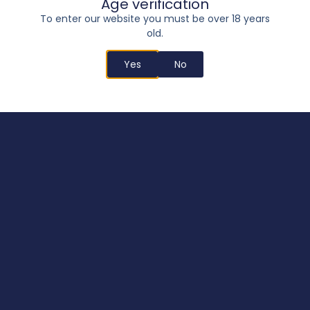
Age verification
To enter our website you must be over 18 years
old.
Buddha Purple Kush
Yes
No
20,00
€
–
245,00
€
Select options