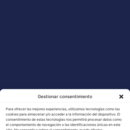
Kraken
23,00
€
–
290,00
€
Select options
Legal
Information
Professionals
ORIGINAL BUDDHA SEEDS
Legal Notice
BUDDHA CLASSICS
Gestionar consentimiento
Terms and Conditions
USA COLLECTION STRAINS
Cookie Policy
Para ofrecer las mejores experiencias, utilizamos tecnologías como las
cookies para almacenar y/o acceder a la información del dispositivo. El
consentimiento de estas tecnologías nos permitirá procesar datos como
el comportamiento de navegación o las identificaciones únicas en este
sitio. No consentir o retirar el consentimiento, puede afectar