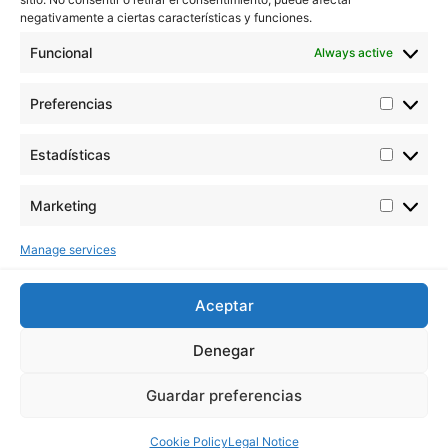
Contact with us
negativamente a ciertas características y funciones.
Email: info@buddhaseedbank.com
Funcional
Always active
Buddha Seeds. Spain
Preferencias
Estadísticas
Marketing
Buddha Seeds works in the stabilization and
improvement of cannabis genetics, taking care above
Manage services
all the quality and not the quantity.
Aceptar
Denegar
Guardar preferencias
Cookie Policy
Legal Notice