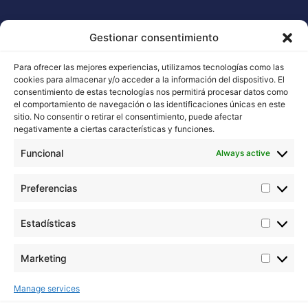
Professionals
ORIGINAL BUDDHA SEEDS
Legal Notice
BUDDHA CLASSICS
Gestionar consentimiento
Terms and Conditions
USA COLLECTION STRAINS
Cookie Policy
Para ofrecer las mejores experiencias, utilizamos tecnologías como las
cookies para almacenar y/o acceder a la información del dispositivo. El
consentimiento de estas tecnologías nos permitirá procesar datos como
el comportamiento de navegación o las identificaciones únicas en este
sitio. No consentir o retirar el consentimiento, puede afectar
Contact with us
negativamente a ciertas características y funciones.
Email: info@buddhaseedbank.com
Funcional
Always active
Buddha Seeds. Spain
Preferencias
Estadísticas
Marketing
Buddha Seeds works in the stabilization and
improvement of cannabis genetics, taking care above
Manage services
all the quality and not the quantity.