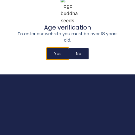
Age verification
To enter our website you must be over 18 years
old.
Yes
No
Buddha Skunk
16,50
€
–
197,00
€
Select options